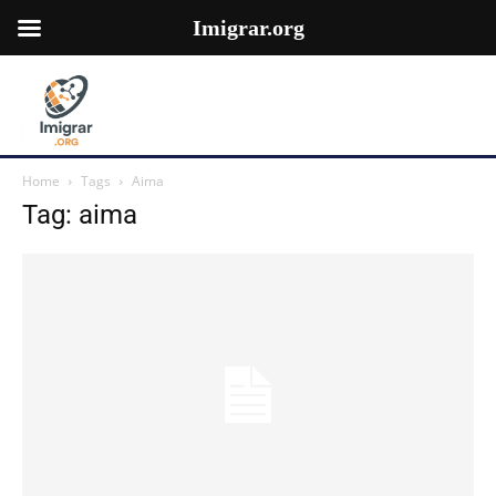
Imigrar.org
Home
Tags
Aima
Tag: aima