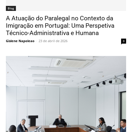
R
L
Blog
o
a
A Atuação do Paralegal no Contexto da
s
r
Imigração em Portugal: Uma Perspetiva
a
i
Técnico-Administrativa e Humana
n
s
Gislene Napoleao
-
23 de abril de 2026
0
e
s
B
a
a
S
l
o
l
a
a
r
e
s