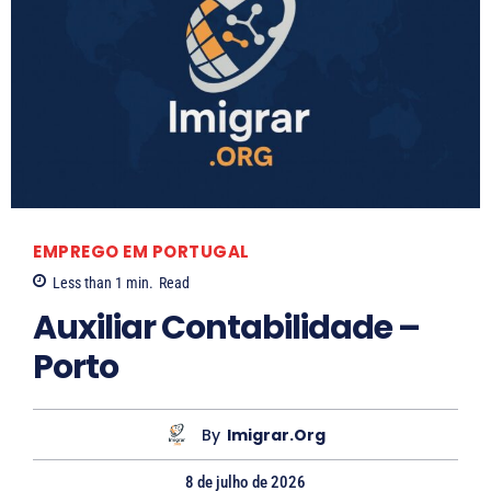
L
a
r
i
s
s
a
S
EMPREGO EM PORTUGAL
o
Less than 1
min.
Read
a
Auxiliar Contabilidade –
r
Porto
e
s
By
Imigrar.org
8 de julho de 2026