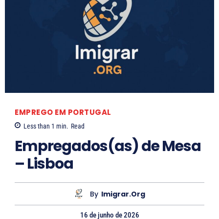
R
L
o
a
s
r
a
i
n
s
e
s
B
a
a
S
EMPREGO EM PORTUGAL
l
o
Less than 1
min.
Read
l
a
Empregados(as) de Mesa
a
r
– Lisboa
e
s
By
Imigrar.org
16 de junho de 2026