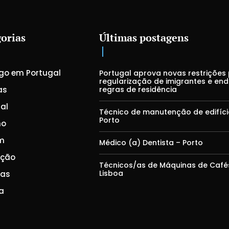
orias
Últimas postagens
go em Portugal
Portugal aprova novas restrições
regularização de imigrantes e en
as
regras de residência
al
Técnico de manutenção de edifíci
Porto
mo
m
Médico (a) Dentista – Porto
ação
Técnicos/as de Máquinas de Café
Lisboa
ças
a