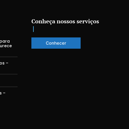
Conheça nossos serviços
 para
Conhecer
durece
os –
s –