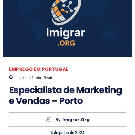
R
L
o
a
s
r
a
i
n
s
e
s
B
a
a
S
EMPREGO EM PORTUGAL
l
o
Less than 1
min.
Read
l
a
Especialista de Marketing
a
r
e Vendas – Porto
e
s
By
Imigrar.org
4 de junho de 2024