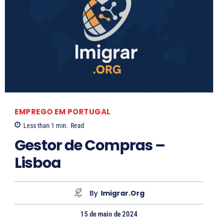
L
a
s
s
a
S
EMPREGO EM PORTUGAL
o
Less than 1
min.
Read
a
Gestor de Compras –
Lisboa
e
s
By
Imigrar.org
15 de maio de 2024