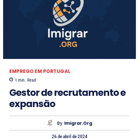
L
a
r
i
s
s
a
S
EMPREGO EM PORTUGAL
o
1
min.
Read
a
Gestor de recrutamento e
r
expansão
e
s
By
Imigrar.org
26 de abril de 2024