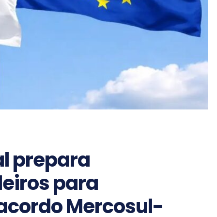
l prepara
leiros para
acordo Mercosul-