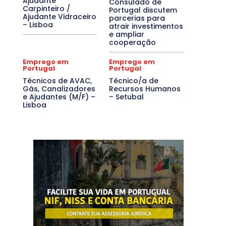
Ajudante
Consulado de
Carpinteiro /
Portugal discutem
Ajudante Vidraceiro
parcerias para
– Lisboa
atrair investimentos
e ampliar
cooperação
Emprego em
Emprego em
Portugal
Portugal
Técnicos de AVAC,
Técnico/a de
Gás, Canalizadores
Recursos Humanos
e Ajudantes (M/F) –
– Setubal
Lisboa