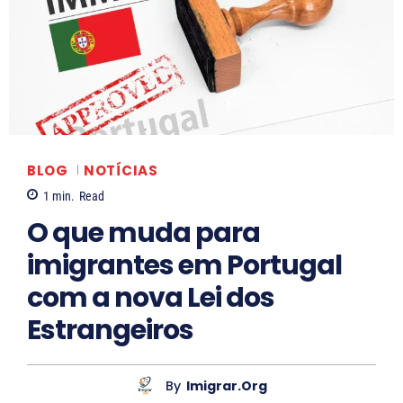
R
L
o
a
s
r
a
i
n
s
e
s
B
a
BLOG
NOTÍCIAS
a
S
1
min.
Read
l
o
O que muda para
l
a
imigrantes em Portugal
a
r
com a nova Lei dos
e
Estrangeiros
s
By
Imigrar.org