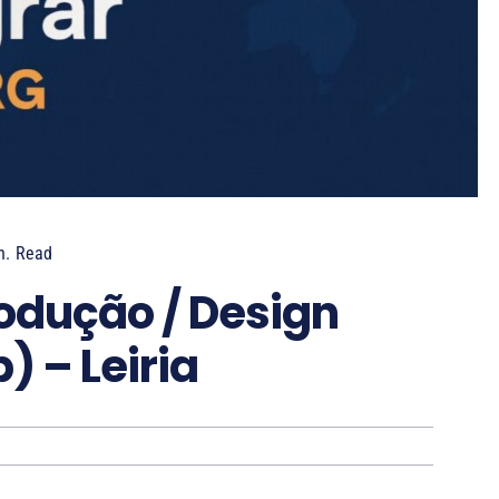
n.
Read
odução / Design
) – Leiria