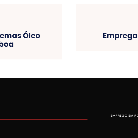
stemas Óleo
Empregad
sboa
EMPREGO EM P