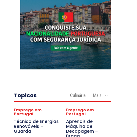
Topicos
Culinária
Mais
Emprego em
Emprego em
Portugal
Portugal
Técnico de Energias
Aprendiz de
Renováveis –
Máquina de
Guarda
Decapagem –
Braga