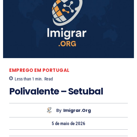
R
L
o
a
s
r
a
i
n
s
e
s
B
a
a
S
EMPREGO EM PORTUGAL
l
o
Less than 1
min.
Read
l
a
Polivalente – Setubal
a
r
e
By
Imigrar.org
s
5 de maio de 2026