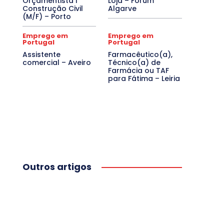
Orçamentista I
Loja – Fórum
Construção Civil
Algarve
(M/F) – Porto
Emprego em
Emprego em
Portugal
Portugal
Assistente
Farmacêutico(a),
comercial – Aveiro
Técnico(a) de
Farmácia ou TAF
para Fátima – Leiria
Outros artigos