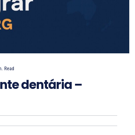
n.
Read
nte dentária –