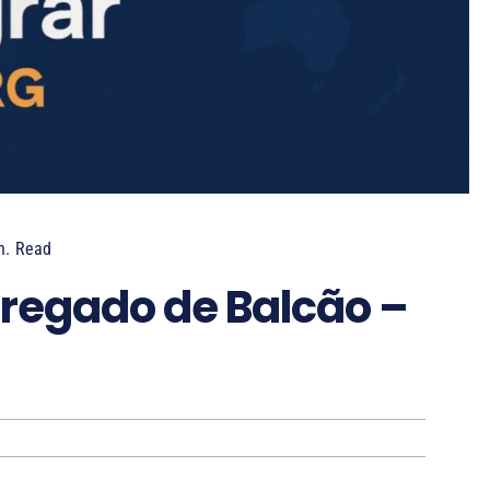
n.
Read
regado de Balcão –