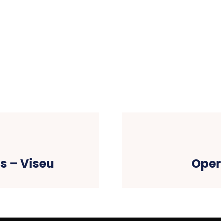
s – Viseu
Operá