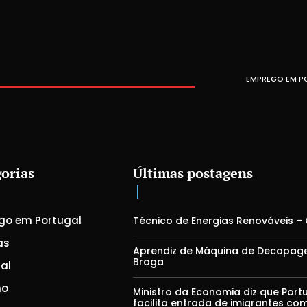
EMPREGO EM P
orias
Últimas postagens
go em Portugal
Técnico de Energias Renováveis –
as
Aprendiz de Máquina de Decapag
Braga
al
mo
Ministro da Economia diz que Port
facilita entrada de imigrantes co