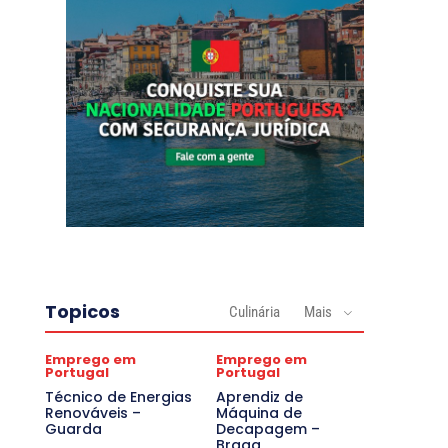
Topicos
Culinária
Mais
Emprego em
Emprego em
Portugal
Portugal
Técnico de Energias
Aprendiz de
Renováveis –
Máquina de
Guarda
Decapagem –
Braga