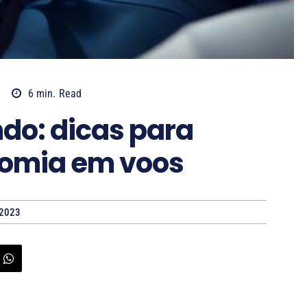
6
min.
Read
do: dicas para
nomia em voos
 2023