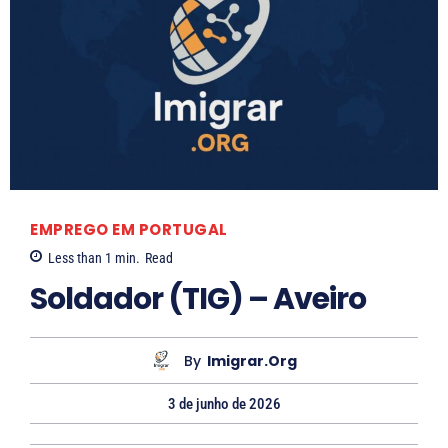
L
a
r
i
s
s
a
S
EMPREGO EM PORTUGAL
o
Less than 1
min.
Read
a
Soldador (TIG) – Aveiro
r
e
By
Imigrar.org
s
3 de junho de 2026