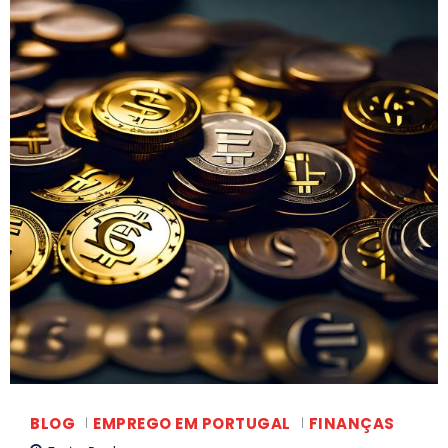
t
o
BLOG
EMPREGO EM PORTUGAL
FINANÇAS