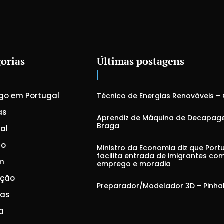
orias
Últimas postagens
go em Portugal
Técnico de Energias Renováveis –
as
Aprendiz de Máquina de Decapag
Braga
al
mo
Ministro da Economia diz que Port
facilita entrada de imigrantes co
m
emprego e moradia
ação
Preparador/Modelador 3D – Pinha
ças
a