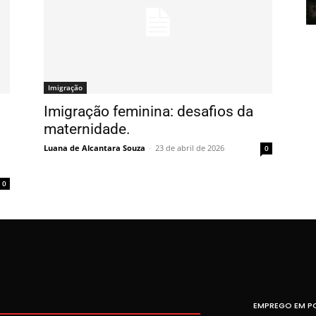
Imigração
Imigração feminina: desafios da
maternidade.
Luana de Alcantara Souza
-
23 de abril de 2026
0
0
EMPREGO EM P