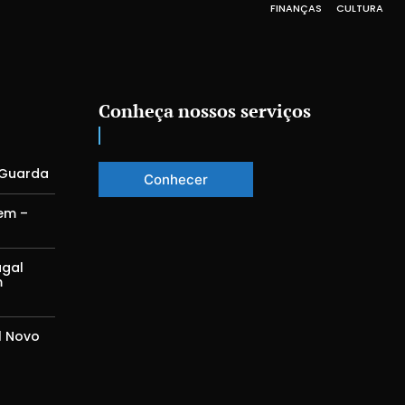
FINANÇAS
CULTURA
Conheça nossos serviços
 Guarda
Conhecer
em –
ugal
m
l Novo