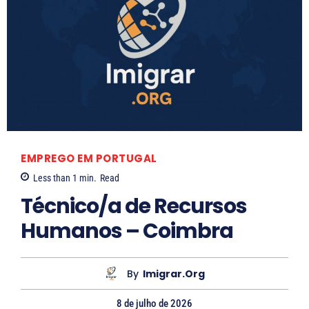
L
a
s
s
a
S
EMPREGO EM PORTUGAL
o
Less than 1
min.
Read
a
Técnico/a de Recursos
Humanos – Coimbra
e
s
By
Imigrar.org
8 de julho de 2026