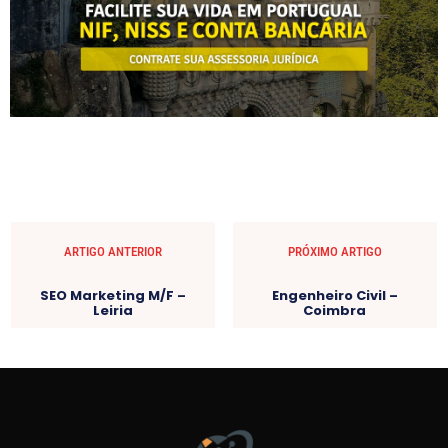
ARTIGO ANTERIOR
PRÓXIMO ARTIGO
SEO Marketing M/F –
Engenheiro Civil –
Leiria
Coimbra