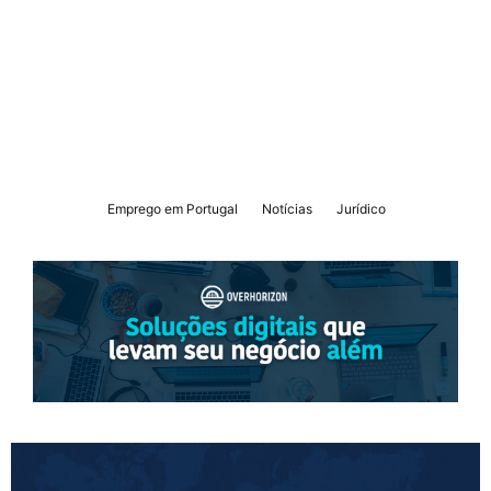
L
a
r
i
s
s
a
Emprego em Portugal
Notícias
Jurídico
S
o
a
r
e
s