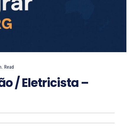
n.
Read
 / Eletricista –