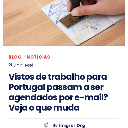
F
R
L
e
o
a
r
s
r
n
a
i
a
n
s
n
e
s
d
B
a
BLOG
NOTÍCIAS
o
a
S
3
min.
Read
N
l
o
Vistos de trabalho para
a
l
a
Portugal passam a ser
s
a
r
agendados por e-mail?
c
e
i
s
Veja o que muda
m
e
By
Imigrar.org
n