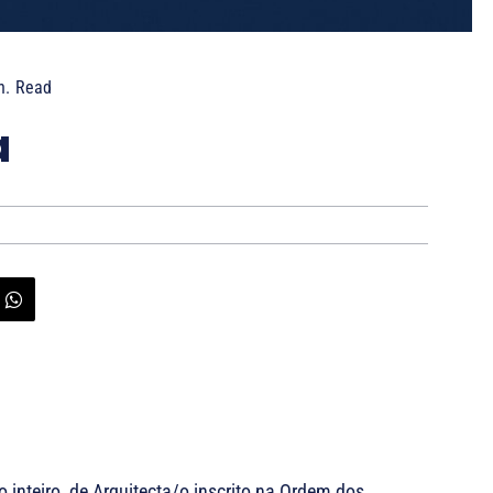
n.
Read
a
 inteiro, de Arquitecta/o inscrito na Ordem dos