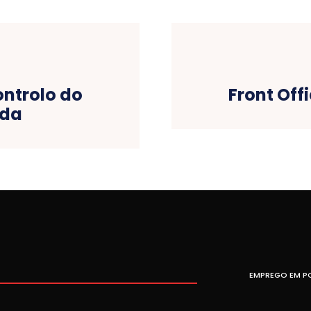
ntrolo do
Front Offi
rda
EMPREGO EM P