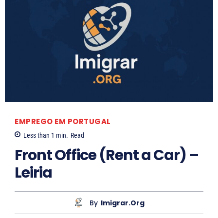
EMPREGO EM PORTUGAL
Less than 1
min.
Read
Front Office (Rent a Car) –
Leiria
By
Imigrar.org