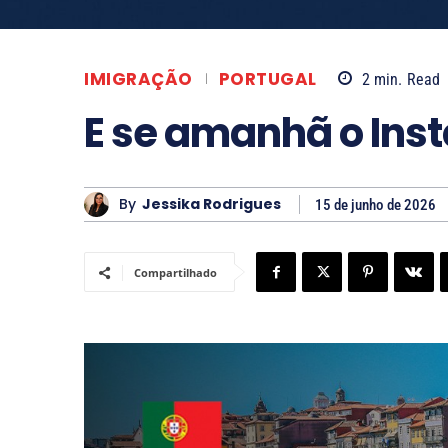
IMIGRAÇÃO
PORTUGAL
2
min.
Read
E se amanhã o Ins
By
Jessika Rodrigues
15 de junho de 2026
Compartilhado