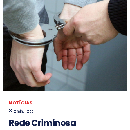
t
o
NOTÍCIAS
2
min.
Read
Rede Criminosa