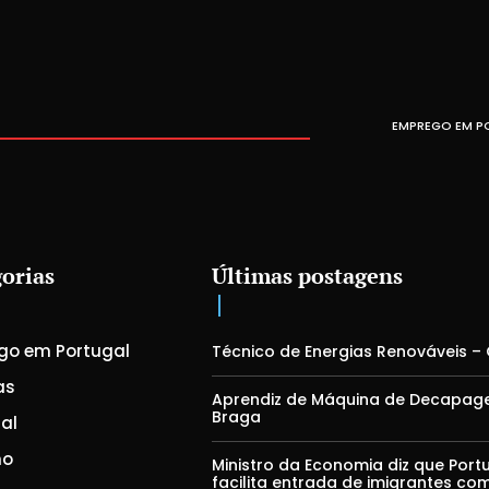
EMPREGO EM P
orias
Últimas postagens
go em Portugal
Técnico de Energias Renováveis –
as
Aprendiz de Máquina de Decapag
Braga
al
mo
Ministro da Economia diz que Port
facilita entrada de imigrantes co