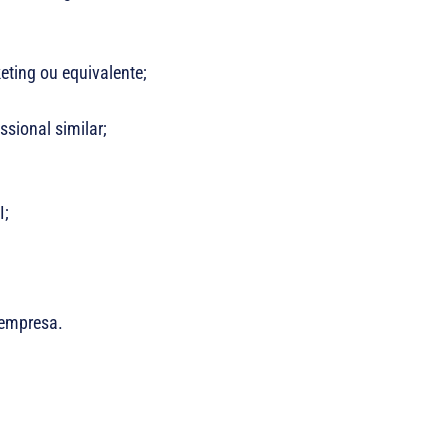
eting ou equivalente;
sional similar;
I;
 empresa.