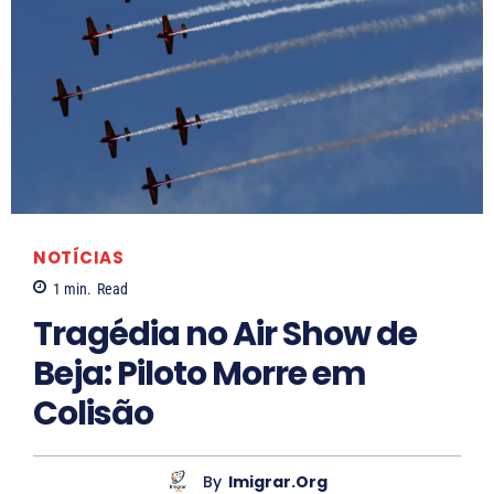
L
a
r
i
s
s
a
S
NOTÍCIAS
o
1
min.
Read
a
Tragédia no Air Show de
r
Beja: Piloto Morre em
e
s
Colisão
By
Imigrar.org