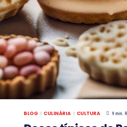
BLOG
CULINÁRIA
CULTURA
9
min.